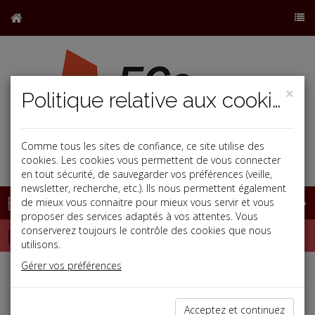
×
Politique relative aux cookies
Comme tous les sites de confiance, ce site utilise des
j
cookies. Les cookies vous permettent de vous connecter
en tout sécurité, de sauvegarder vos préférences (veille,
newsletter, recherche, etc.). Ils nous permettent également
Base documentaire
de mieux vous connaitre pour mieux vous servir et vous
proposer des services adaptés à vos attentes. Vous
Dépêches
conserverez toujours le contrôle des cookies que nous
utilisons.
Gérer vos préférences
j
a
b
Fiscal TPE
Date: 2022-05-27
Acceptez et continuez