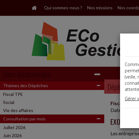
Qui sommes-nous ?
Nos missions
Nos coord
Comme t
permet
Base documentaire
(veille
connai
Dépêches
Thémes des Dépêches
attente
Fiscal TPE
Gérer 
Social
Fiscal TPE
Date: 2025-
Vie des affaires
Consultation par mois
EXONÉRATI
Juillet 2026
Les entrepris
Juin 2026