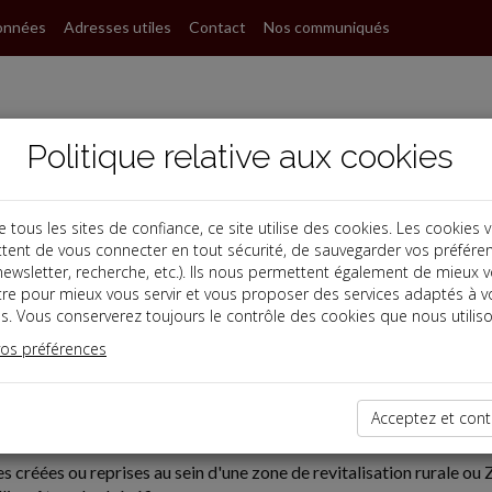
onnées
Adresses utiles
Contact
Nos communiqués
Politique relative aux cookies
ous les sites de confiance, ce site utilise des cookies. Les cookies 
tent de vous connecter en tout sécurité, de sauvegarder vos préfére
, newsletter, recherche, etc.). Ils nous permettent également de mieux 
tre pour mieux vous servir et vous proposer des services adaptés à v
s. Vous conserverez toujours le contrôle des cookies que nous utiliso
vos préférences
07-01
Acceptez et cont
ON EN ZRR
es créées ou reprises au sein d'une zone de revitalisation rurale ou