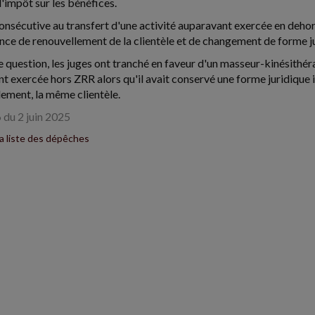
'impôt sur les bénéfices.
onsécutive au transfert d'une activité auparavant exercée en dehor
nce de renouvellement de la clientèle et de changement de forme j
te question, les juges ont tranché en faveur d'un masseur-kinésithér
exercée hors ZRR alors qu'il avait conservé une forme juridique 
lement, la même clientèle.
 du 2 juin 2025
la liste des dépêches