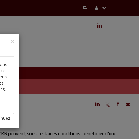
j
×
vous
nces
vous
os
ns.
j
a
b
inuez
 ZRR peuvent, sous certaines conditions, bénéficier d'une