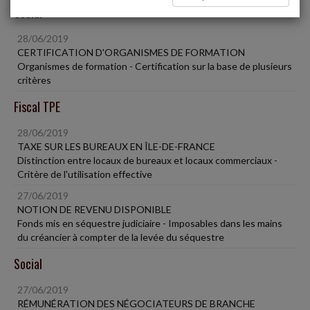
Social
28/06/2019
CERTIFICATION D'ORGANISMES DE FORMATION
Organismes de formation - Certification sur la base de plusieurs
critères
Fiscal TPE
28/06/2019
TAXE SUR LES BUREAUX EN ÎLE-DE-FRANCE
Distinction entre locaux de bureaux et locaux commerciaux -
Critère de l'utilisation effective
27/06/2019
NOTION DE REVENU DISPONIBLE
Fonds mis en séquestre judiciaire - Imposables dans les mains
du créancier à compter de la levée du séquestre
Social
27/06/2019
RÉMUNÉRATION DES NÉGOCIATEURS DE BRANCHE