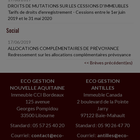
DROITS DE MUTATIONS SUR LES CESSIONS D'IMMEUBLES
Tarifs de droits d'enregistrement - Cessions entre le 1er juin
2019 et le 31 mai 2020
Social
17/06/2019
ALLOCATIONS COMPLÉMENTAIRES DE PRÉVOYANCE
Redressement sur les allocations complémentaires prévoyance
<< Brèves précédent(es)
ECO GESTION
ECO GESTION
NOUVELLE AQUITAINE
ANTILLES
Immeuble CCI Bordeaux
Immeuble Canada
125 avenue
2 boulevard de la Pointe
Georges Pompidou
Jarry
33500 Libourne
97122 Baie-Mahault
Standard : 05 57 25 40 20
Standard : 05 90 26 47 70
Courriel :
contact@eco-
Courriel :
antilles@eco-