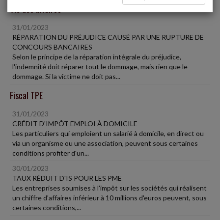
Vie des affaires
31/01/2023
RÉPARATION DU PRÉJUDICE CAUSÉ PAR UNE RUPTURE DE
CONCOURS BANCAIRES
Selon le principe de la réparation intégrale du préjudice,
l'indemnité doit réparer tout le dommage, mais rien que le
dommage. Si la victime ne doit pas...
Fiscal TPE
31/01/2023
CRÉDIT D'IMPÔT EMPLOI À DOMICILE
Les particuliers qui emploient un salarié à domicile, en direct ou
via un organisme ou une association, peuvent sous certaines
conditions profiter d'un...
30/01/2023
TAUX RÉDUIT D'IS POUR LES PME
Les entreprises soumises à l'impôt sur les sociétés qui réalisent
un chiffre d'affaires inférieur à 10 millions d'euros peuvent, sous
certaines conditions,...