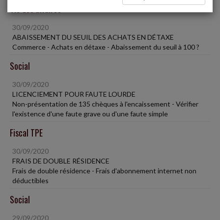
Vie des affaires
30/09/2020
ABAISSEMENT DU SEUIL DES ACHATS EN DÉTAXE
Commerce - Achats en détaxe - Abaissement du seuil à 100 ?
Social
30/09/2020
LICENCIEMENT POUR FAUTE LOURDE
Non-présentation de 135 chèques à l'encaissement - Vérifier
l'existence d'une faute grave ou d'une faute simple
Fiscal TPE
30/09/2020
FRAIS DE DOUBLE RÉSIDENCE
Frais de double résidence - Frais d'abonnement internet non
déductibles
Social
29/09/2020