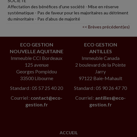
SOCIÉTÉ
Affectation des bénéfices d'une société - Mise en réserve
systématique - Pas de faveur pour les majoritaires au détriment
du minoritaire - Pas d'abus de majorité
<< Brèves précédent(es)
ECO GESTION
ECO GESTION
NOUVELLE AQUITAINE
ANTILLES
Immeuble CCI Bordeaux
Immeuble Canada
125 avenue
2 boulevard de la Pointe
Georges Pompidou
Jarry
33500 Libourne
97122 Baie-Mahault
Standard : 05 57 25 40 20
Standard : 05 90 26 47 70
Courriel :
contact@eco-
Courriel :
antilles@eco-
gestion.fr
gestion.fr
ACCUEIL