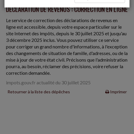
DÉCLARATION DE REVENUS : CORRECTION EN LIGNE
Le service de correction des déclarations de revenus en
ligne est accessible, depuis votre espace particulier sur le
site Internet des impôts, depuis le 30 juillet 2025 et jusqu'au
3 décembre 2025 inclus. Vous pouvez utiliser ce service
pour corriger un grand nombre d'informations, à l'exception
des changements de situation de famille, d'adresses, ou de la
mise à jour de votre état civil. Précisons que l'administration
pourra, au besoin, réclamer des précisions, voire refuser la
correction demandée.
impots.gouv.fr actualité du 30 juillet 2025
Retourner à la liste des dépêches
Imprimer