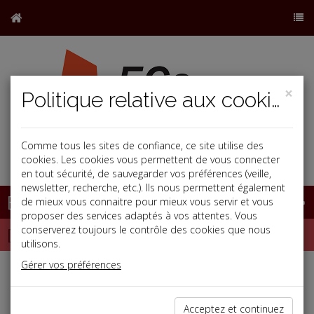
×
Politique relative aux cookies
Comme tous les sites de confiance, ce site utilise des
j
cookies. Les cookies vous permettent de vous connecter
en tout sécurité, de sauvegarder vos préférences (veille,
newsletter, recherche, etc.). Ils nous permettent également
Base documentaire
de mieux vous connaitre pour mieux vous servir et vous
proposer des services adaptés à vos attentes. Vous
Dépêches
conserverez toujours le contrôle des cookies que nous
utilisons.
Gérer vos préférences
j
a
b
Fiscal TPE
Date: 2025-09-02
Acceptez et continuez