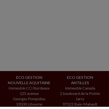
ECO GESTION
ECO GESTION
NOUVELLE AQUITAINE
ANTILLES
Immeuble CCI Bordeaux
Immeuble Canada
125 avenue
2 boulevard de la Pointe
Georges Pompidou
Jarry
33500 Libourne
97122 Baie-Mahault