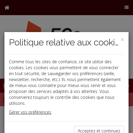
×
Politique relative aux cookies
Comme tous les sites de confiance, ce site utilise des
j
cookies. Les cookies vous permettent de vous connecter
en tout sécurité, de sauvegarder vos préférences (veille,
newsletter, recherche, etc.). Ils nous permettent également
Base documentaire
de mieux vous connaitre pour mieux vous servir et vous
proposer des services adaptés à vos attentes. Vous
Dépêches
conserverez toujours le contrôle des cookies que nous
utilisons.
Gérer vos préférences
j
a
b
Vie des affaires
Date: 2025-09-26
Acceptez et continuez